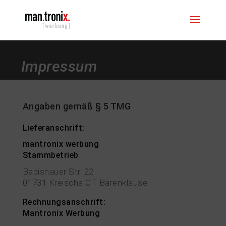
Impressum
Angaben gemäß § 5 TMG
Lieferanschrift:
mantronix werbung
Stammbetrieb
Babisnauer Str. 22
01731 Kreischa OT Bärenklause
Rechnungsanschrift:
Mantronix Werbung