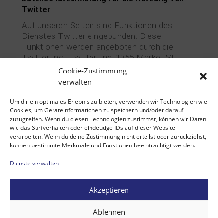
Twitter
Auf unseren Seiten sind Funktionen des
Dienstes Twitter eingebunden. Diese
Funktionen werden angeboten durch die
Twitter Inc., Twitter, Inc. 1355 Market St,
Suite 900, San Francisco, CA 94103, USA.
Cookie-Zustimmung
Durch das Benutzen von Twitter und der
verwalten
Funktion „Re-Tweet“ werden die von Ihnen
besuchten Webseiten mit Ihrem Twitter-
Um dir ein optimales Erlebnis zu bieten, verwenden wir Technologien wie
Cookies, um Geräteinformationen zu speichern und/oder darauf
Account verknüpft und anderen Nutzern
zuzugreifen. Wenn du diesen Technologien zustimmst, können wir Daten
bekannt gegeben. Dabei werden auch Daten
wie das Surfverhalten oder eindeutige IDs auf dieser Website
an Twitter übertragen.
verarbeiten. Wenn du deine Zustimmung nicht erteilst oder zurückziehst,
können bestimmte Merkmale und Funktionen beeinträchtigt werden.
Wir weisen darauf hin, dass wir als Anbieter
der Seiten keine Kenntnis vom Inhalt der
Dienste verwalten
übermittelten Daten sowie deren Nutzung
durch Twitter erhalten. Weitere Informationen
Akzeptieren
hierzu finden Sie in der Datenschutzerklärung
von Twitter unter http://twitter.com/privacy.
Ablehnen